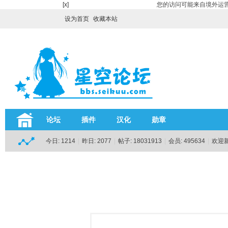
[x]
您的访问可能来自境外运营
设为首页
收藏本站
论坛
插件
汉化
勋章
今日:
1214
|
昨日:
2077
|
帖子:
18031913
|
会员:
495634
|
欢迎