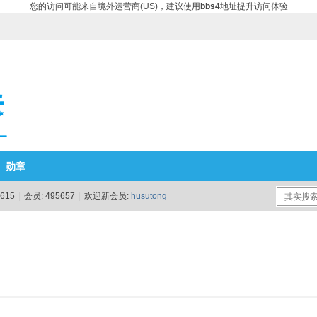
您的访问可能来自境外运营商(US)，建议使用
bbs4
地址提升访问体验
勋章
615
|
会员:
495657
|
欢迎新会员:
husutong