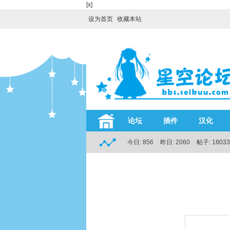
[x]
设为首页
收藏本站
论坛
插件
汉化
今日:
856
|
昨日:
2060
|
帖子:
18033