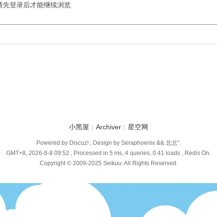
请先登录后才能继续浏览
小黑屋
|
Archiver
|
星空网
Powered by Discuz! , Design by Seraphoenix && 北北″.
GMT+8, 2026-8-8 09:52
, Processed in 5 ms, 4 queries, 0.41 loads , Redis On.
Copyright © 2009-2025 Seikuu. All Rights Reserved.