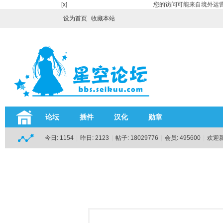
[x]
您的访问可能来自境外运营
设为首页
收藏本站
论坛
插件
汉化
勋章
今日:
1154
|
昨日:
2123
|
帖子:
18029776
|
会员:
495600
|
欢迎