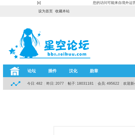
[x]
您的访问可能来自境外运营
设为首页
收藏本站
论坛
插件
汉化
勋章
今日:
482
|
昨日:
2077
|
帖子:
18031181
|
会员:
495622
|
欢迎新