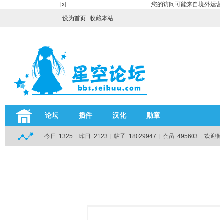
[x]
您的访问可能来自境外运营
设为首页
收藏本站
论坛
插件
汉化
勋章
今日:
1325
|
昨日:
2123
|
帖子:
18029947
|
会员:
495603
|
欢迎