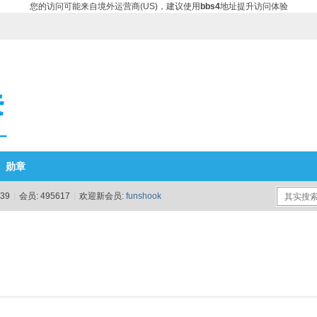
您的访问可能来自境外运营商(US)，建议使用
bbs4
地址提升访问体验
勋章
39
|
会员:
495617
|
欢迎新会员:
funshook