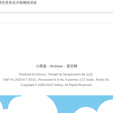
请先登录后才能继续浏览
小黑屋
|
Archiver
|
星空网
Powered by Discuz! , Design by Seraphoenix && 北北″.
GMT+8, 2026-8-7 00:03
, Processed in 4 ms, 4 queries, 0.17 loads , Redis On.
Copyright © 2009-2025 Seikuu. All Rights Reserved.