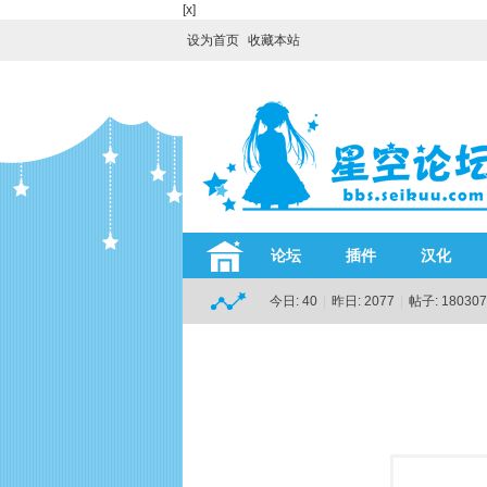
[x]
设为首页
收藏本站
论坛
插件
汉化
今日:
40
|
昨日:
2077
|
帖子:
180307