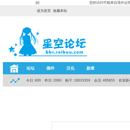
[x]
您的访问可能来自境外运营
设为首页
收藏本站
论坛
插件
汉化
勋章
今日:
600
|
昨日:
2060
|
帖子:
18033359
|
会员:
495655
|
欢迎新