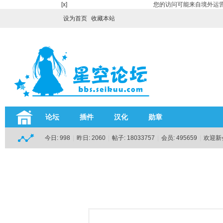
[x]
您的访问可能来自境外运营
设为首页
收藏本站
论坛
插件
汉化
勋章
今日:
998
|
昨日:
2060
|
帖子:
18033757
|
会员:
495659
|
欢迎新