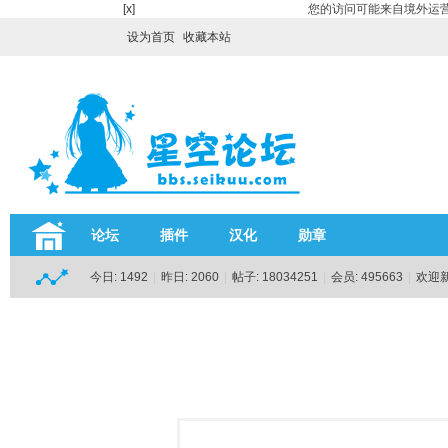
[x]
您的访问可能来自境外运营
设为首页
收藏本站
论坛
插件
汉化
勋章
今日:
1492
|
昨日:
2060
|
帖子:
18034251
|
会员:
495663
|
欢迎