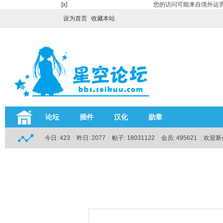
[x]
您的访问可能来自境外运营
设为首页
收藏本站
论坛
插件
汉化
勋章
今日:
423
|
昨日:
2077
|
帖子:
18031122
|
会员:
495621
|
欢迎新