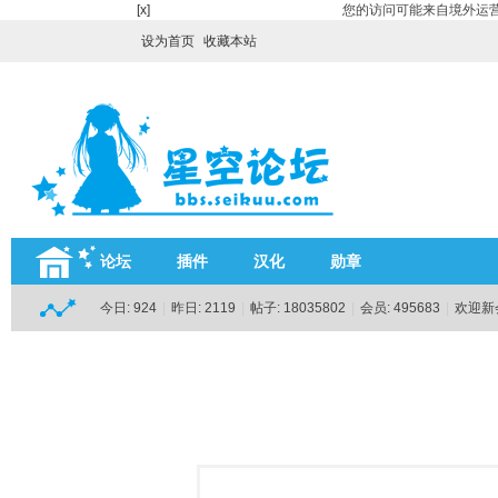
[x]
您的访问可能来自境外运营
设为首页
收藏本站
论坛
插件
汉化
勋章
今日:
924
|
昨日:
2119
|
帖子:
18035802
|
会员:
495683
|
欢迎新