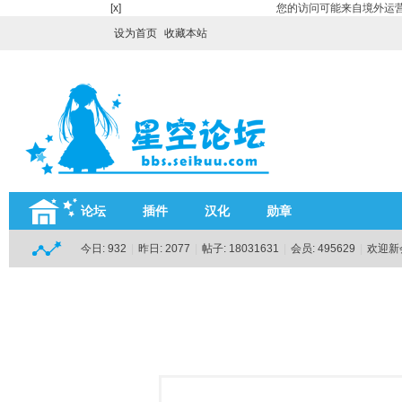
[x]
您的访问可能来自境外运营
设为首页
收藏本站
论坛
插件
汉化
勋章
今日:
932
|
昨日:
2077
|
帖子:
18031631
|
会员:
495629
|
欢迎新