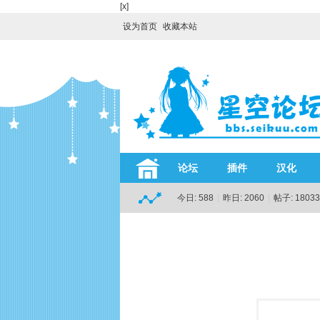
[x]
设为首页
收藏本站
论坛
插件
汉化
今日:
588
|
昨日:
2060
|
帖子:
18033