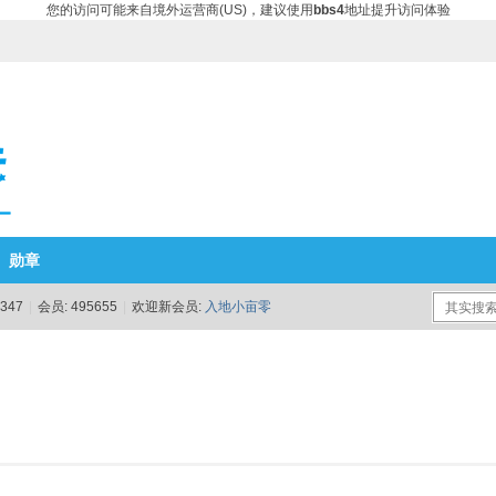
您的访问可能来自境外运营商(US)，建议使用
bbs4
地址提升访问体验
勋章
347
|
会员:
495655
|
欢迎新会员:
入地小亩零