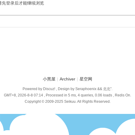
请先登录后才能继续浏览
小黑屋
|
Archiver
|
星空网
Powered by Discuz! , Design by Seraphoenix && 北北″.
GMT+8, 2026-8-8 07:14
, Processed in 5 ms, 4 queries, 0.06 loads , Redis On.
Copyright © 2009-2025 Seikuu. All Rights Reserved.