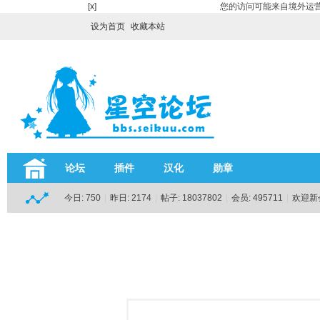
[x]
您的访问可能来自境外运营
设为首页
收藏本站
论坛
插件
汉化
勋章
今日:
750
|
昨日:
2174
|
帖子:
18037802
|
会员:
495711
|
欢迎新