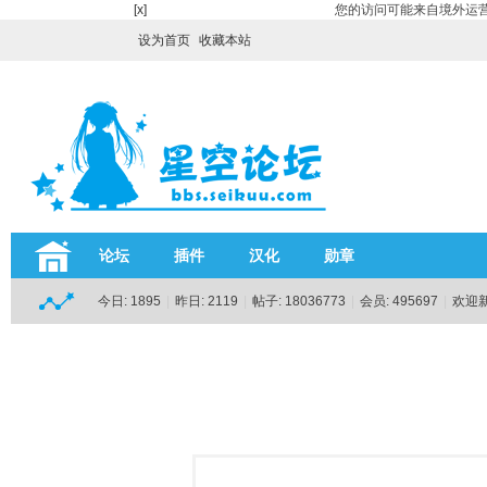
[x]
您的访问可能来自境外运营
设为首页
收藏本站
论坛
插件
汉化
勋章
今日:
1895
|
昨日:
2119
|
帖子:
18036773
|
会员:
495697
|
欢迎