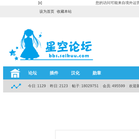
[x]
您的访问可能来自境外运营
设为首页
收藏本站
论坛
插件
汉化
勋章
今日:
1129
|
昨日:
2123
|
帖子:
18029751
|
会员:
495599
|
欢迎