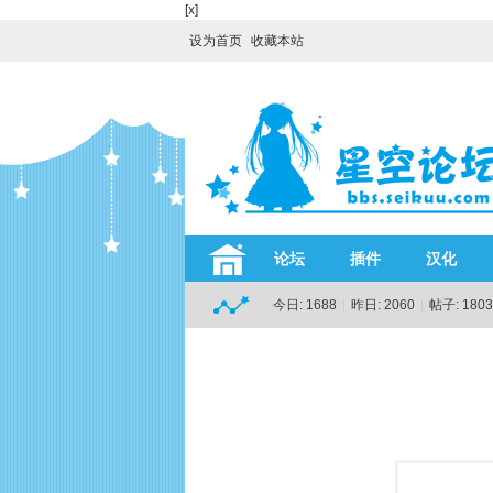
[x]
设为首页
收藏本站
论坛
插件
汉化
今日:
1688
|
昨日:
2060
|
帖子:
1803