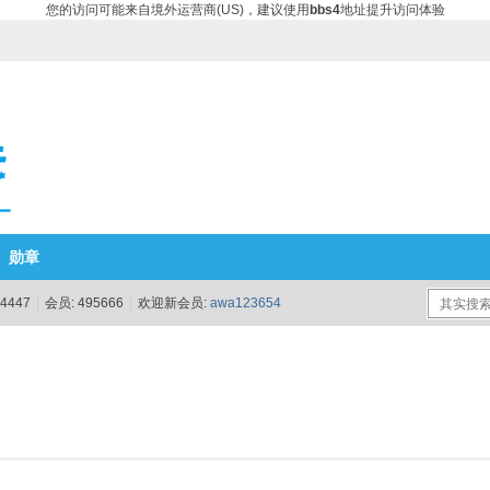
您的访问可能来自境外运营商(US)，建议使用
bbs4
地址提升访问体验
勋章
4447
|
会员:
495666
|
欢迎新会员:
awa123654