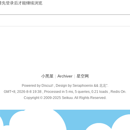
请先登录后才能继续浏览
小黑屋
|
Archiver
|
星空网
Powered by Discuz! , Design by Seraphoenix && 北北″.
GMT+8, 2026-8-8 19:38
, Processed in 5 ms, 5 queries, 0.21 loads , Redis On.
Copyright © 2009-2025 Seikuu. All Rights Reserved.