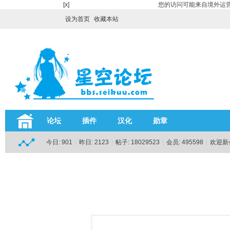
[x]
您的访问可能来自境外运营
设为首页
收藏本站
论坛
插件
汉化
勋章
今日:
901
|
昨日:
2123
|
帖子:
18029523
|
会员:
495598
|
欢迎新