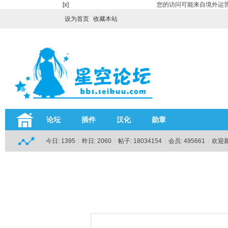
[x]
您的访问可能来自境外运营
设为首页
收藏本站
论坛
插件
汉化
勋章
今日:
1395
|
昨日:
2060
|
帖子:
18034154
|
会员:
495661
|
欢迎