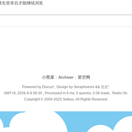
请先登录后才能继续浏览
小黑屋
|
Archiver
|
星空网
Powered by Discuz! , Design by Seraphoenix && 北北″.
GMT+8, 2026-8-8 06:30
, Processed in 6 ms, 5 queries, 0.06 loads , Redis On.
Copyright © 2009-2025 Seikuu. All Rights Reserved.