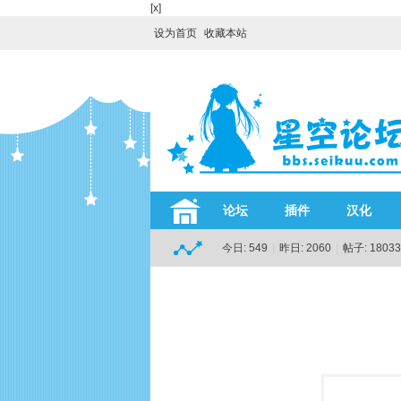
[x]
设为首页
收藏本站
论坛
插件
汉化
今日:
549
|
昨日:
2060
|
帖子:
18033