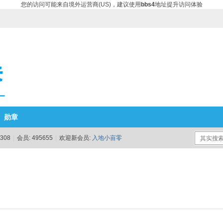
您的访问可能来自境外运营商(US)，建议使用
bbs4
地址提升访问体验
勋章
308
|
会员:
495655
|
欢迎新会员:
入地小亩零