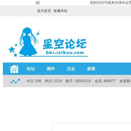
[x]
您的访问可能来自境外运营
设为首页
收藏本站
论坛
插件
汉化
勋章
今日:
338
|
昨日:
2119
|
帖子:
18035216
|
会员:
495677
|
欢迎新