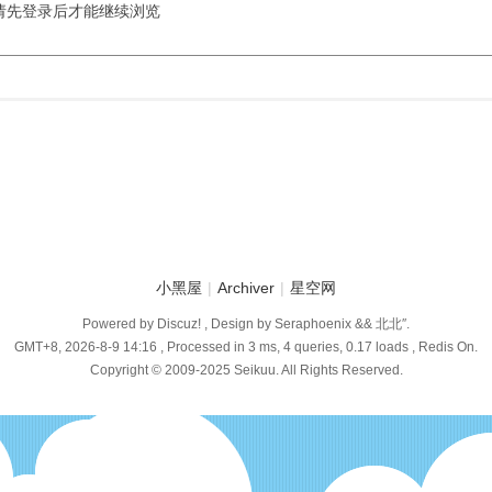
请先登录后才能继续浏览
小黑屋
|
Archiver
|
星空网
Powered by Discuz! , Design by Seraphoenix && 北北″.
GMT+8, 2026-8-9 14:16
, Processed in 3 ms, 4 queries, 0.17 loads , Redis On.
Copyright © 2009-2025 Seikuu. All Rights Reserved.