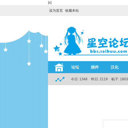
[x]
设为首页
收藏本站
论坛
插件
汉化
今日:
1348
|
昨日:
2119
|
帖子:
1803