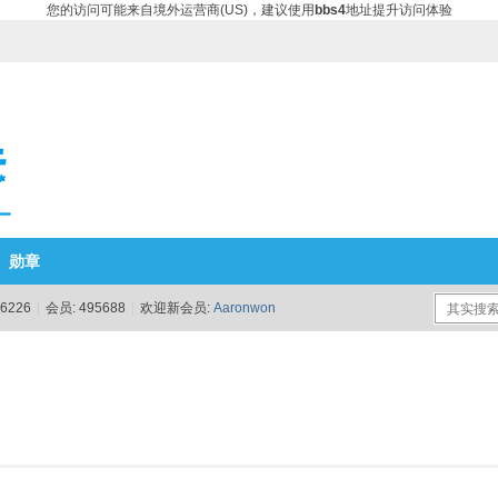
您的访问可能来自境外运营商(US)，建议使用
bbs4
地址提升访问体验
勋章
6226
|
会员:
495688
|
欢迎新会员:
Aaronwon