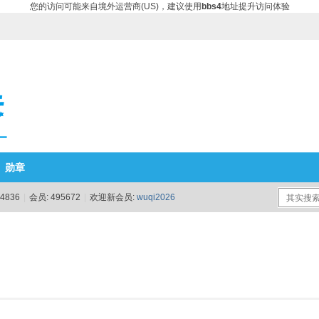
您的访问可能来自境外运营商(US)，建议使用
bbs4
地址提升访问体验
勋章
4836
|
会员:
495672
|
欢迎新会员:
wuqi2026