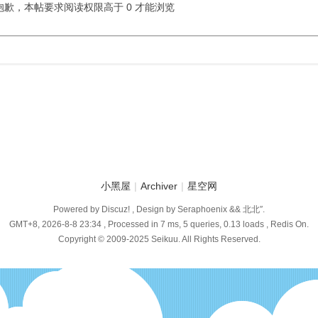
抱歉，本帖要求阅读权限高于 0 才能浏览
小黑屋
|
Archiver
|
星空网
Powered by Discuz! , Design by Seraphoenix && 北北″.
GMT+8, 2026-8-8 23:34
, Processed in 7 ms, 5 queries, 0.13 loads , Redis On.
Copyright © 2009-2025 Seikuu. All Rights Reserved.