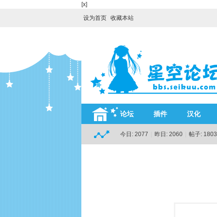
[x]
设为首页
收藏本站
论坛
插件
汉化
今日:
2077
|
昨日:
2060
|
帖子:
1803