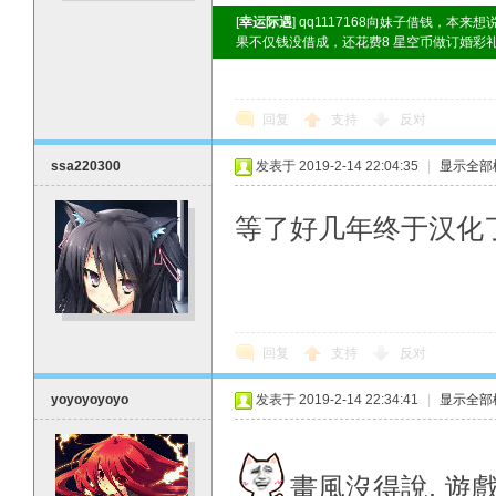
[
幸运际遇
] qq1117168向妹子借钱，本
果不仅钱没借成，还花费8 星空币做订婚彩
回复
支持
反对
ssa220300
发表于 2019-2-14 22:04:35
|
显示全部
等了好几年终于汉化
回复
支持
反对
yoyoyoyoyo
发表于 2019-2-14 22:34:41
|
显示全部
畫風沒得說, 