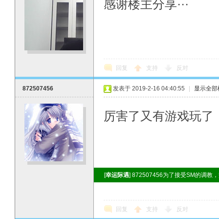
感谢楼主分享···
回复
支持
反对
872507456
发表于 2019-2-16 04:40:55
|
显示全部
厉害了又有游戏玩了
[
幸运际遇
] 872507456为了接受SM的调教
回复
支持
反对