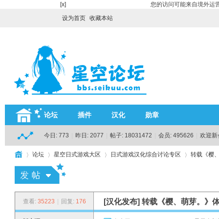
[x]
您的访问可能来自境外运营
设为首页
收藏本站
论坛
插件
汉化
勋章
今日:
773
|
昨日:
2077
|
帖子:
18031472
|
会员:
495626
|
欢迎新
论坛
星空日式游戏大区
日式游戏汉化综合讨论专区
转载《樱、
H
»
›
›
›
[汉化发布]
转载《樱、萌芽。》体
查看:
35223
|
回复:
176