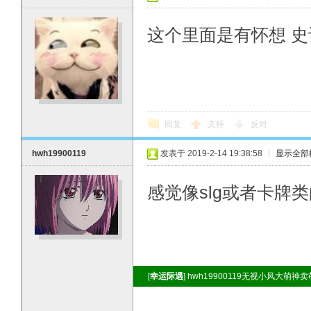
这个里面是有怀想 史
回复
支持
反对
hwh19900119
发表于 2019-2-14 19:38:58
|
显示全部
感觉像slg或者卡牌
[
幸运际遇
] hwh19900119无视小风大