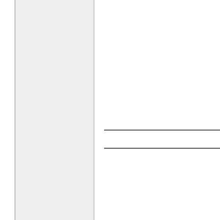
—————————
—————————