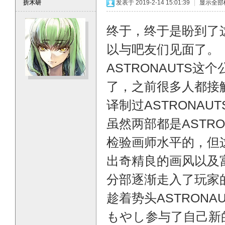
折木研
发表于 2019-2-14 15:01:39
|
显示全部
终于，终于是盼到了
以与吧友们见面了。
ASTRONAUTS
O
了，之前很多人都接
译制过ASTRONA
虽然两部都是ASTR
检验画师水平的，但
出奇精良的画风以及富
M
分部逐渐走入了玩家
趁着势头ASTRONA
もやし参与了自己新