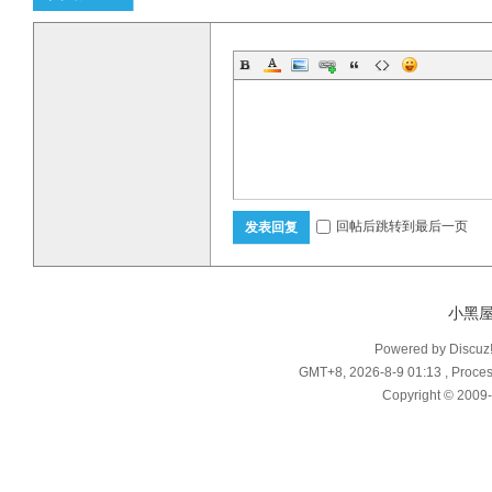
回帖后跳转到最后一页
发表回复
小黑
Powered by Discuz
GMT+8, 2026-8-9 01:13
, Proces
Copyright © 2009-