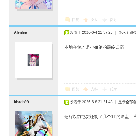
回复
支持
反对
Alenlsp
发表于 2026-6-4 21:57:23
|
显示全部
本地存储才是小姐姐的最终归宿
回复
支持
反对
hhaab99
发表于 2026-6-8 21:21:48
|
显示全部
还好以前屯货还剩了几个1T的硬盘，