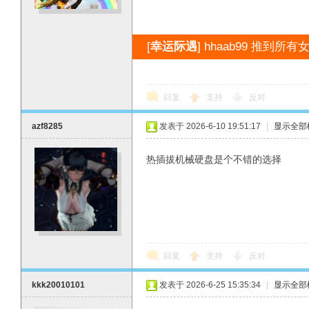
[
幸运际遇
] hhaab99 推到
回复
支持
反对
azf8285
发表于 2026-6-10 19:51:17
|
显示全部
热插拔机械硬盘是个不错的选择
回复
支持
反对
kkk20010101
发表于 2026-6-25 15:35:34
|
显示全部