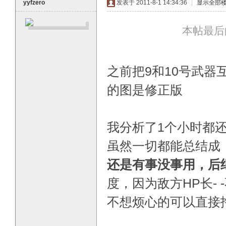
yyfzero
发表于 2011-8-1 14:34:36
|
显示全部
本帖最后由 y
之前把9和10号武
O
的图是修正版
我分析了1个小时都
虽然一切都能总结成
还是有事没事用，后
M
度，因为敌方HP长-
不想烦心的可以直接