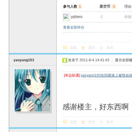
参与人数
1
星空币
-1
理由
yyfzero
-1
你就
查看全部评分
回复
支持
反对
yaoyang103
发表于 2011-8-4 14:41:43
|
显示全部
[幸运际遇]
yaoyang103在回家路上被怪叔
感谢楼主，好东西啊
回复
支持
反对