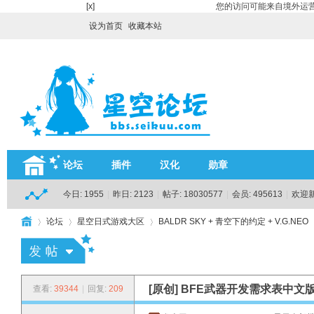
[x]
您的访问可能来自境外运营
设为首页
收藏本站
论坛
插件
汉化
勋章
今日:
1955
|
昨日:
2123
|
帖子:
18030577
|
会员:
495613
|
欢迎
论坛
星空日式游戏大区
BALDR SKY + 青空下的约定 + V.G.NEO
H
»
›
›
›
[原创]
BFE武器开发需求表中文版
查看:
39344
|
回复:
209