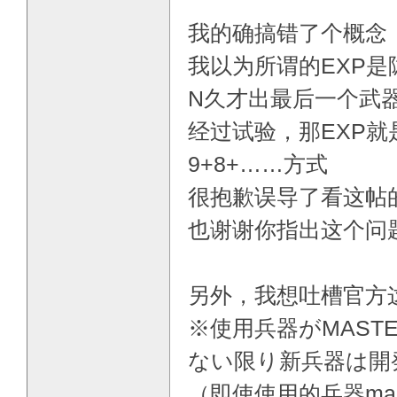
我的确搞错了个概念
我以为所谓的EXP
N久才出最后一个武
经过试验，那EXP
9+8+……方式
很抱歉误导了看这帖
也谢谢你指出这个问
另外，我想吐槽官方
※使用兵器がMAST
ない限り新兵器は開
（即使使用的兵器ma