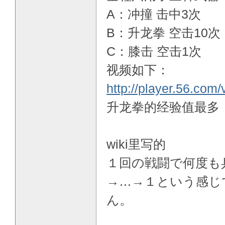
A：冲撞 击中3次
B：升龙拳 空击10次
C：膝击 空击1次
视频如下：
http://player.56.com
升龙拳的经验值最多
wiki里写的
１回の戦闘で何度も
→…→１という感じ
ん。