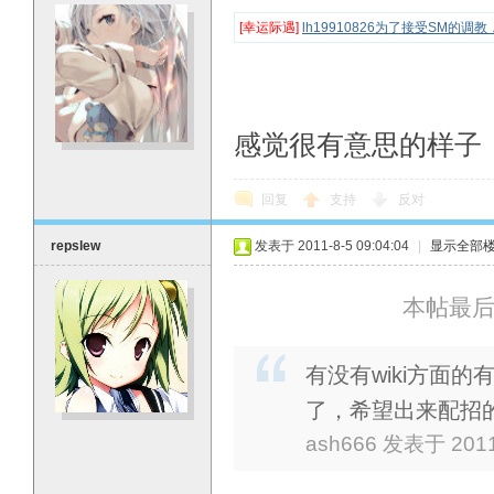
[幸运际遇]
lh19910826为了接受SM的调
感觉很有意思的样子，
回复
支持
反对
repslew
发表于 2011-8-5 09:04:04
|
显示全部
本帖最后由 
有没有wiki方面
了，希望出来配招
ash666 发表于 2011-