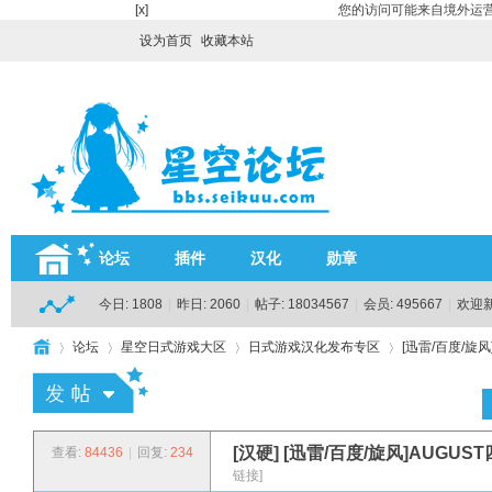
[x]
您的访问可能来自境外运营
设为首页
收藏本站
论坛
插件
汉化
勋章
今日:
1808
|
昨日:
2060
|
帖子:
18034567
|
会员:
495667
|
欢迎
论坛
星空日式游戏大区
日式游戏汉化发布专区
[迅雷/百度/旋
H
»
›
›
›
[汉硬]
[迅雷/百度/旋风]AUG
查看:
84436
|
回复:
234
链接]