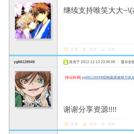
继续支持唯笑大大~\(≧
回复
支持
反对
yg88128949
发表于 2012-12-13 23:06:08
|
显示全
[幸运际遇]
yg88128949唱梅露露被桐乃
谢谢分享资源!!!!
回复
支持
反对