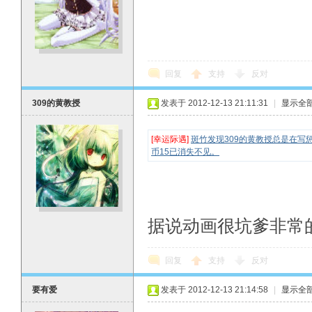
回复
支持
反对
309的黄教授
发表于 2012-12-13 21:11:31
|
显示全
[幸运际遇]
斑竹发现309的黄教授总是在写
币15已消失不见。
据说动画很坑爹非常
回复
支持
反对
要有爱
发表于 2012-12-13 21:14:58
|
显示全