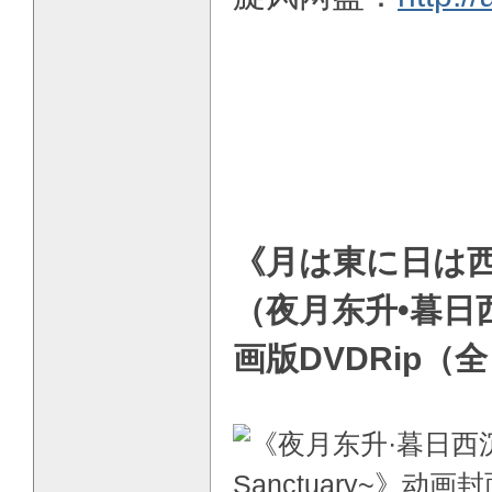
《月は東に日は西に～O
（夜月东升 • 暮日西
画版DVDRip（