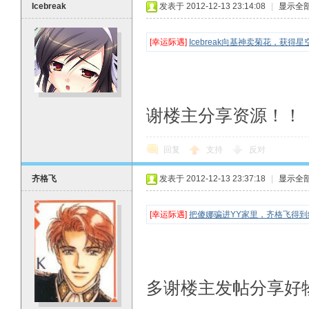
Icebreak
发表于 2012-12-13 23:14:08
|
显示全
[幸运际遇]
Icebreak向基神卖菊花，获得星
谢楼主分享资源！！
回复
支持
反对
齐格飞
发表于 2012-12-13 23:37:18
|
显示全
[幸运际遇]
把傻娜骗进YY家里，齐格飞得到
多谢楼主发帖分享好