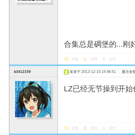
合集总是碉堡的...
回复
支持
反对
b3412159
发表于 2012-12-15 15:46:51
|
显示全
LZ已经无节操到开
回复
支持
反对